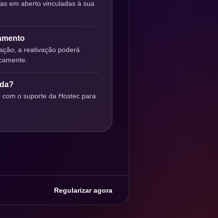
ras em aberto vinculadas à sua
gamento
ção, a reativação poderá
icamente.
uda?
o com o suporte da Hostec para
Regularizar agora