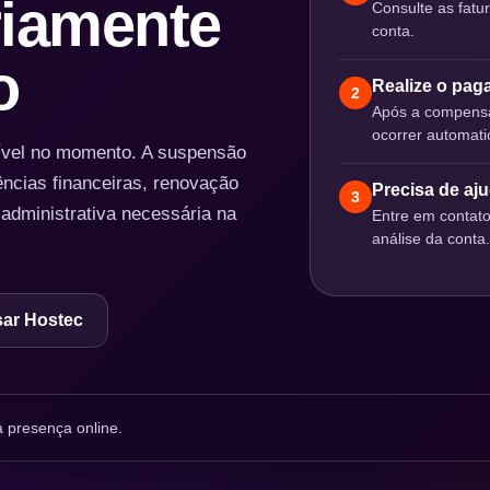
iamente
Consulte as fatu
conta.
o
Realize o pa
2
Após a compensa
ocorrer automat
nível no momento. A suspensão
ências financeiras, renovação
Precisa de aj
3
 administrativa necessária na
Entre em contat
análise da conta.
ar Hostec
 presença online.