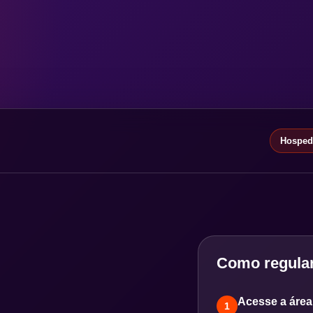
Hospeda
Como regular
Acesse a área 
1