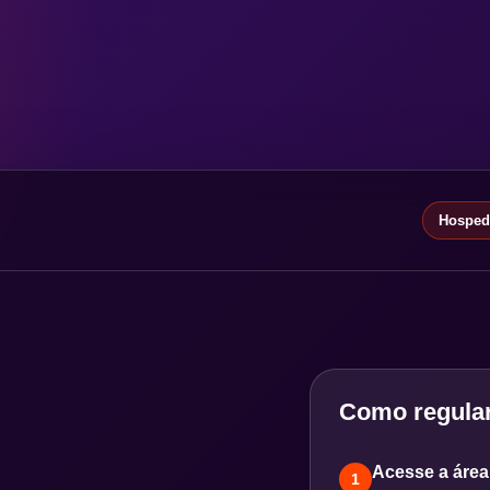
Hospeda
Como regular
Acesse a área 
1