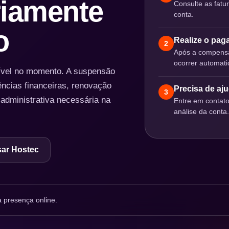
iamente
Consulte as fatu
conta.
o
Realize o pa
2
Após a compensa
ocorrer automat
nível no momento. A suspensão
ências financeiras, renovação
Precisa de aj
3
 administrativa necessária na
Entre em contat
análise da conta.
ar Hostec
 presença online.