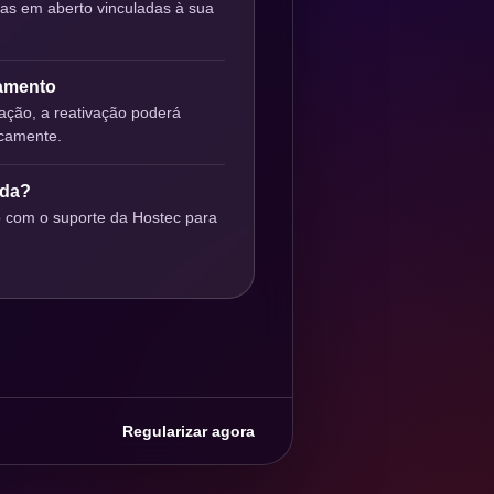
ras em aberto vinculadas à sua
gamento
ção, a reativação poderá
icamente.
uda?
o com o suporte da Hostec para
Regularizar agora