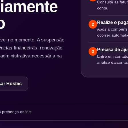
iamente
Consulte as fatu
conta.
o
Realize o pa
2
Após a compensa
ocorrer automat
nível no momento. A suspensão
ências financeiras, renovação
Precisa de aj
3
 administrativa necessária na
Entre em contat
análise da conta.
ar Hostec
 presença online.