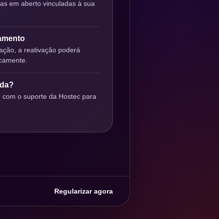
ras em aberto vinculadas à sua
gamento
ção, a reativação poderá
icamente.
uda?
o com o suporte da Hostec para
Regularizar agora