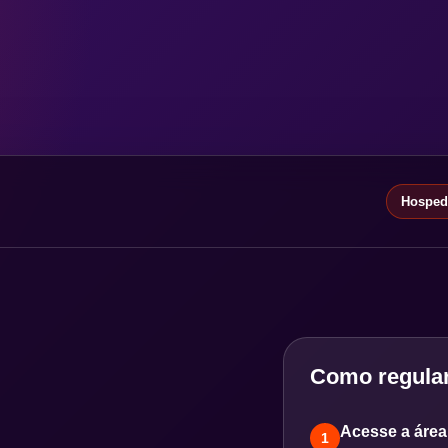
Hospeda
Como regular
Acesse a área 
1