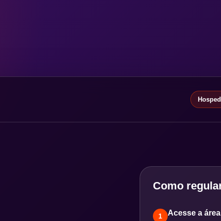
Hospeda
Como regular
Acesse a área 
1