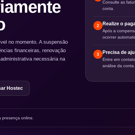
iamente
Consulte as fatu
conta.
o
Realize o pa
2
Após a compensa
ocorrer automat
nível no momento. A suspensão
ências financeiras, renovação
Precisa de aj
3
 administrativa necessária na
Entre em contat
análise da conta.
ar Hostec
 presença online.