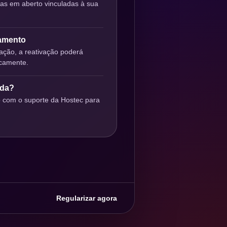
ras em aberto vinculadas à sua
gamento
ção, a reativação poderá
icamente.
uda?
o com o suporte da Hostec para
Regularizar agora