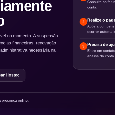
iamente
Consulte as fatu
conta.
o
Realize o pa
2
Após a compensa
ocorrer automat
nível no momento. A suspensão
ências financeiras, renovação
Precisa de aj
3
 administrativa necessária na
Entre em contat
análise da conta.
ar Hostec
 presença online.