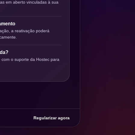
ras em aberto vinculadas à sua
gamento
ção, a reativação poderá
icamente.
uda?
o com o suporte da Hostec para
Regularizar agora