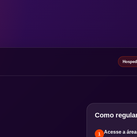
Hospeda
Como regular
Acesse a área 
1