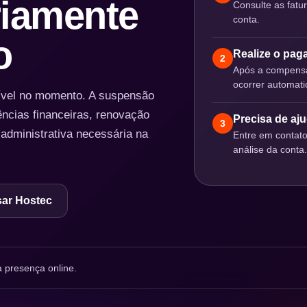
iamente
Consulte as fatu
conta.
o
Realize o pa
2
Após a compensa
ocorrer automat
nível no momento. A suspensão
ências financeiras, renovação
Precisa de aj
3
 administrativa necessária na
Entre em contat
análise da conta.
ar Hostec
 presença online.