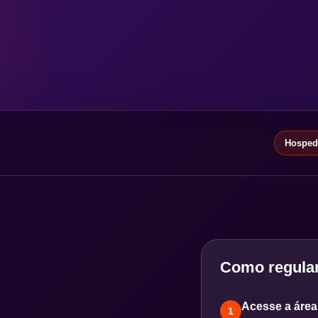
Hospeda
Como regular
Acesse a área 
1