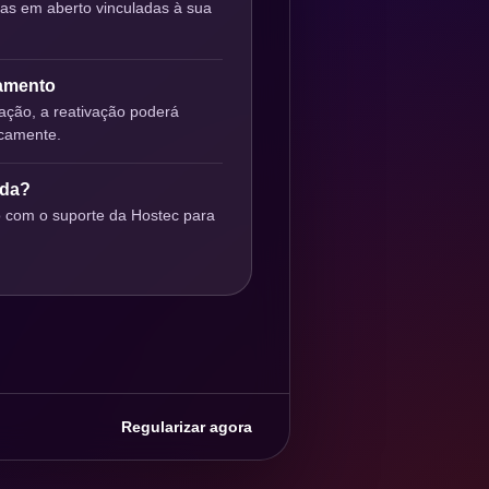
ras em aberto vinculadas à sua
gamento
ção, a reativação poderá
icamente.
uda?
o com o suporte da Hostec para
Regularizar agora