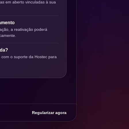
ras em aberto vinculadas à sua
gamento
ção, a reativação poderá
icamente.
uda?
o com o suporte da Hostec para
Regularizar agora