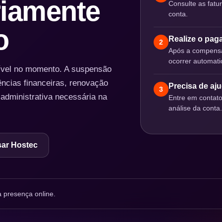
iamente
Consulte as fatu
conta.
o
Realize o pa
2
Após a compensa
ocorrer automat
nível no momento. A suspensão
ências financeiras, renovação
Precisa de aj
3
 administrativa necessária na
Entre em contat
análise da conta.
ar Hostec
 presença online.