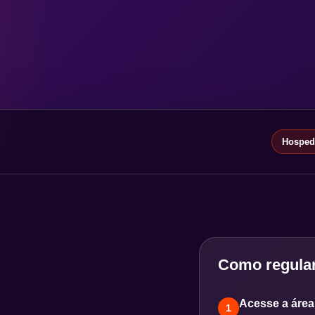
Hospeda
Como regular
Acesse a área 
1