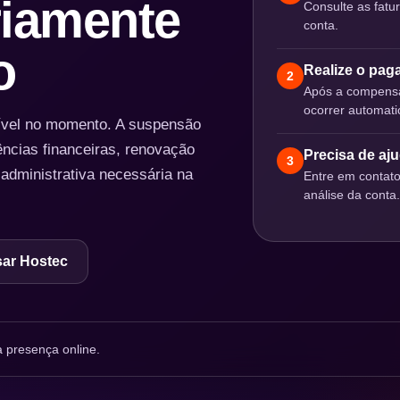
iamente
Consulte as fatu
conta.
o
Realize o pa
2
Após a compensa
ocorrer automat
nível no momento. A suspensão
ências financeiras, renovação
Precisa de aj
3
 administrativa necessária na
Entre em contat
análise da conta.
ar Hostec
 presença online.