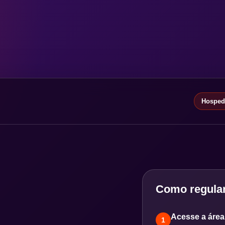
Hospeda
Como regular
Acesse a área 
1