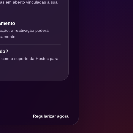
ras em aberto vinculadas à sua
gamento
ção, a reativação poderá
icamente.
uda?
o com o suporte da Hostec para
Regularizar agora