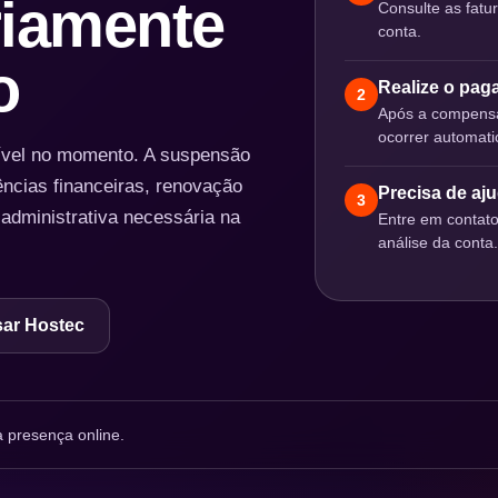
iamente
Consulte as fatu
conta.
o
Realize o pa
2
Após a compensa
ocorrer automat
nível no momento. A suspensão
ências financeiras, renovação
Precisa de aj
3
 administrativa necessária na
Entre em contat
análise da conta.
ar Hostec
 presença online.