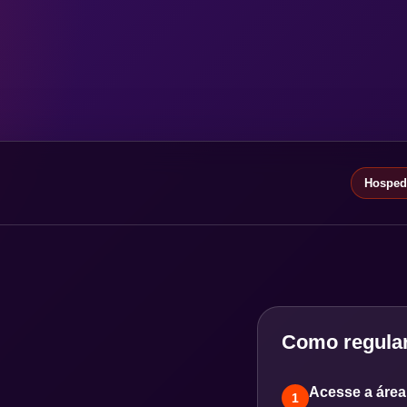
Hospeda
Como regular
Acesse a área 
1