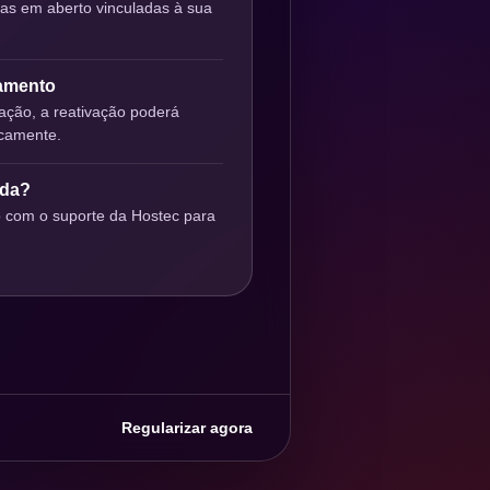
ras em aberto vinculadas à sua
gamento
ção, a reativação poderá
icamente.
uda?
o com o suporte da Hostec para
Regularizar agora