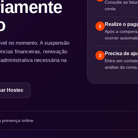
iamente
Consulte as fatu
conta.
o
Realize o pa
2
Após a compensa
ocorrer automat
nível no momento. A suspensão
ências financeiras, renovação
Precisa de aj
3
 administrativa necessária na
Entre em contat
análise da conta.
ar Hostec
 presença online.