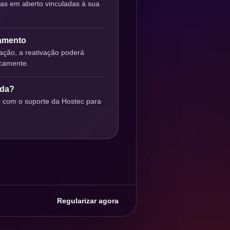
ras em aberto vinculadas à sua
gamento
ção, a reativação poderá
icamente.
uda?
o com o suporte da Hostec para
Regularizar agora