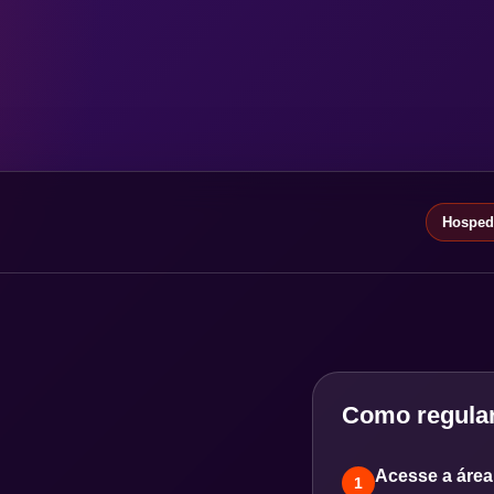
Hospeda
Como regular
Acesse a área 
1