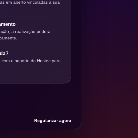
ras em aberto vinculadas à sua
gamento
ção, a reativação poderá
icamente.
uda?
o com o suporte da Hostec para
Regularizar agora