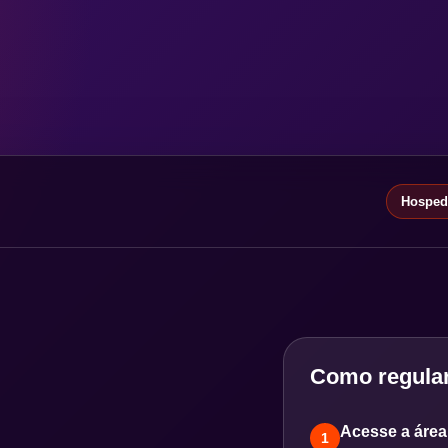
Hospeda
Como regular
Acesse a área 
1