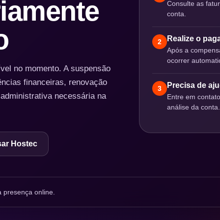
iamente
Consulte as fatu
conta.
o
Realize o pa
2
Após a compensa
ocorrer automat
nível no momento. A suspensão
ências financeiras, renovação
Precisa de aj
3
 administrativa necessária na
Entre em contat
análise da conta.
ar Hostec
 presença online.