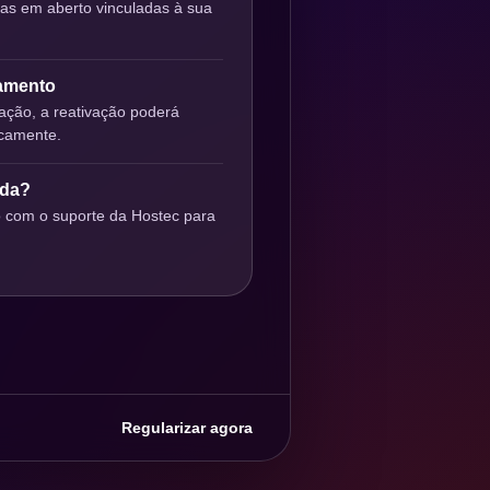
ras em aberto vinculadas à sua
gamento
ção, a reativação poderá
icamente.
uda?
o com o suporte da Hostec para
Regularizar agora