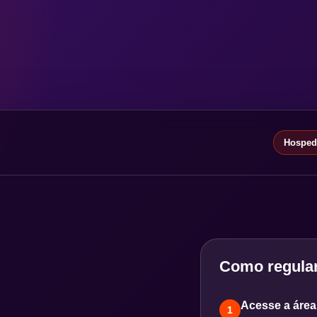
Hospeda
Como regular
Acesse a área 
1