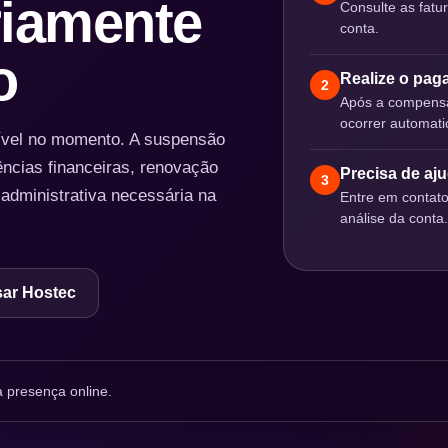
iamente
Consulte as fatu
conta.
o
Realize o pa
2
Após a compensa
ocorrer automat
nível no momento. A suspensão
ências financeiras, renovação
Precisa de aj
3
 administrativa necessária na
Entre em contat
análise da conta.
ar Hostec
 presença online.