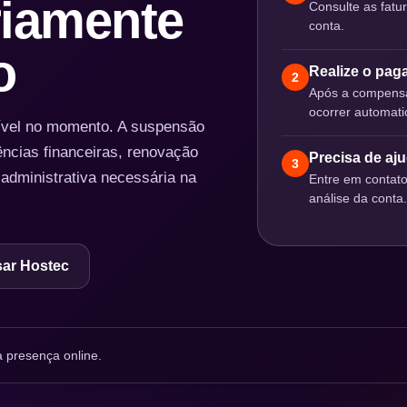
iamente
Consulte as fatu
conta.
o
Realize o pa
2
Após a compensa
ocorrer automat
nível no momento. A suspensão
ências financeiras, renovação
Precisa de aj
3
 administrativa necessária na
Entre em contat
análise da conta.
ar Hostec
 presença online.