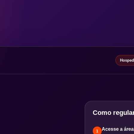
Hospeda
Como regular
Acesse a área 
1