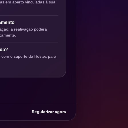
ras em aberto vinculadas à sua
gamento
ção, a reativação poderá
icamente.
uda?
o com o suporte da Hostec para
Regularizar agora