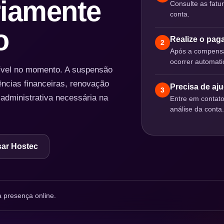
iamente
Consulte as fatu
conta.
o
Realize o pa
2
Após a compensa
ocorrer automat
nível no momento. A suspensão
ências financeiras, renovação
Precisa de aj
3
 administrativa necessária na
Entre em contat
análise da conta.
ar Hostec
 presença online.