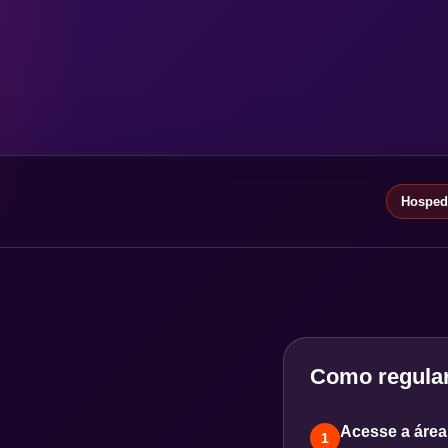
Hospeda
Como regular
Acesse a área 
1