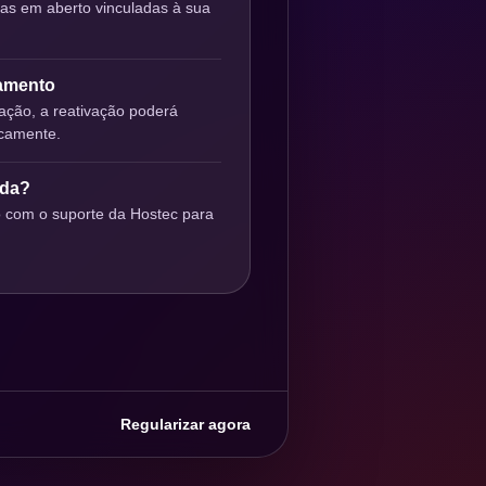
ras em aberto vinculadas à sua
gamento
ção, a reativação poderá
icamente.
uda?
o com o suporte da Hostec para
Regularizar agora