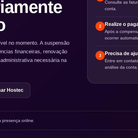
iamente
Consulte as fatu
conta.
o
Realize o pa
2
Após a compensa
ocorrer automat
nível no momento. A suspensão
ências financeiras, renovação
Precisa de aj
3
 administrativa necessária na
Entre em contat
análise da conta.
ar Hostec
 presença online.