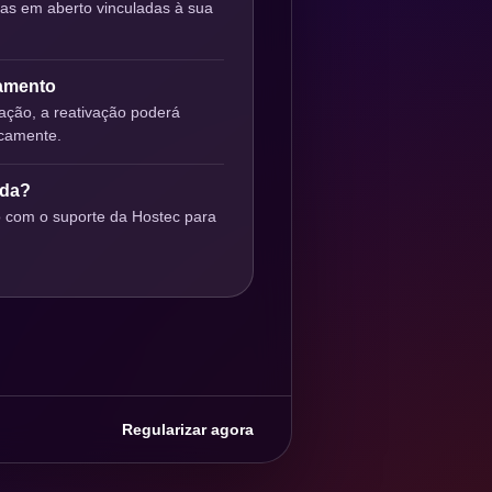
ras em aberto vinculadas à sua
gamento
ção, a reativação poderá
icamente.
uda?
o com o suporte da Hostec para
Regularizar agora