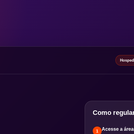
Hospeda
Como regular
Acesse a área 
1