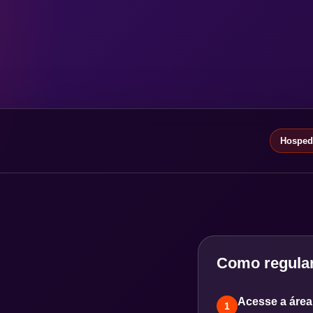
Hospeda
Como regular
Acesse a área 
1