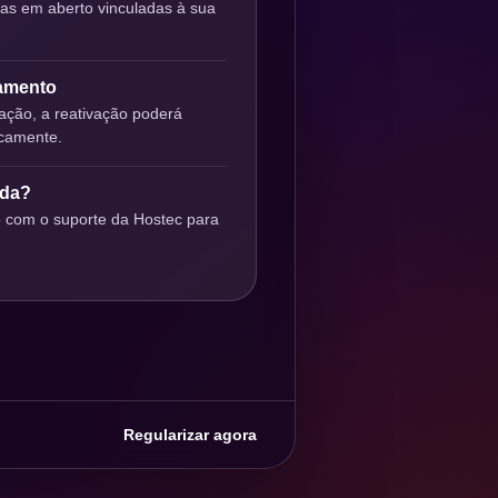
ras em aberto vinculadas à sua
gamento
ção, a reativação poderá
icamente.
uda?
o com o suporte da Hostec para
Regularizar agora