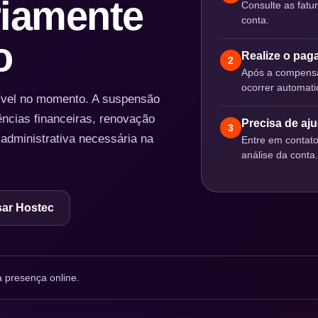
iamente
Consulte as fatu
conta.
o
Realize o pa
2
Após a compensa
ocorrer automat
nível no momento. A suspensão
ências financeiras, renovação
Precisa de aj
3
 administrativa necessária na
Entre em contat
análise da conta.
ar Hostec
 presença online.