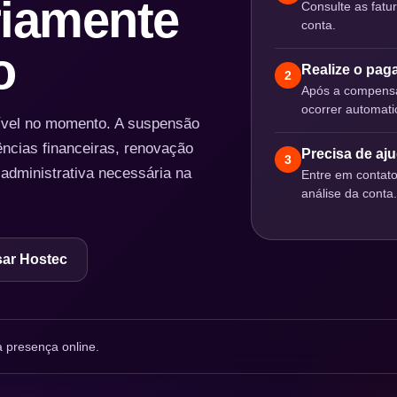
iamente
Consulte as fatu
conta.
o
Realize o pa
2
Após a compensa
ocorrer automat
nível no momento. A suspensão
ências financeiras, renovação
Precisa de aj
3
 administrativa necessária na
Entre em contat
análise da conta.
ar Hostec
 presença online.