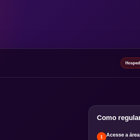
Hospeda
Como regular
Acesse a área 
1