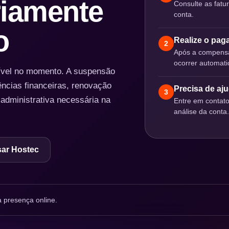
iamente
Consulte as fatu
conta.
o
Realize o pa
2
Após a compensa
ocorrer automat
nível no momento. A suspensão
ências financeiras, renovação
Precisa de aj
3
 administrativa necessária na
Entre em contat
análise da conta.
ar Hostec
 presença online.