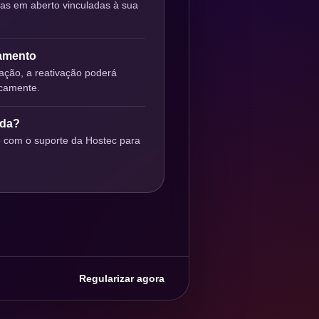
ras em aberto vinculadas à sua
gamento
ção, a reativação poderá
icamente.
uda?
o com o suporte da Hostec para
Regularizar agora