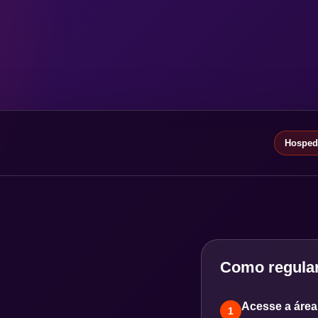
Hospeda
Como regular
Acesse a área 
1