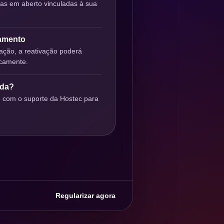
ras em aberto vinculadas à sua
gamento
ção, a reativação poderá
icamente.
uda?
o com o suporte da Hostec para
Regularizar agora