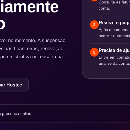
iamente
Consulte as fatu
conta.
o
Realize o pa
2
Após a compensa
ocorrer automat
nível no momento. A suspensão
ências financeiras, renovação
Precisa de aj
3
 administrativa necessária na
Entre em contat
análise da conta.
ar Hostec
 presença online.