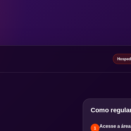
Hospeda
Como regular
Acesse a área 
1