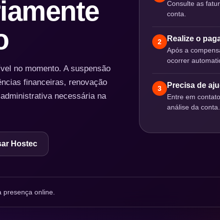
iamente
Consulte as fatu
conta.
o
Realize o pa
2
Após a compensa
ocorrer automat
nível no momento. A suspensão
ências financeiras, renovação
Precisa de aj
3
 administrativa necessária na
Entre em contat
análise da conta.
ar Hostec
 presença online.