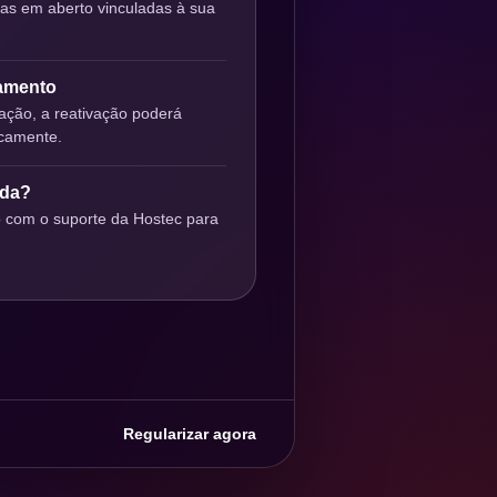
ras em aberto vinculadas à sua
gamento
ção, a reativação poderá
icamente.
uda?
o com o suporte da Hostec para
Regularizar agora