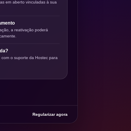
ras em aberto vinculadas à sua
gamento
ção, a reativação poderá
icamente.
uda?
o com o suporte da Hostec para
Regularizar agora