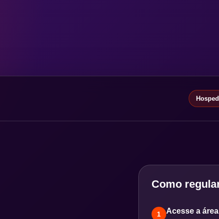
Hospeda
Como regular
Acesse a área 
1