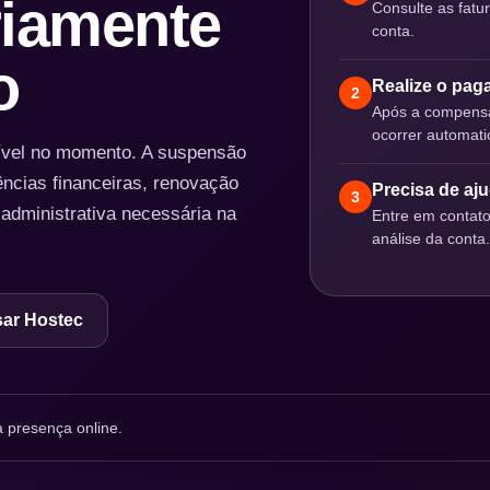
iamente
Consulte as fatu
conta.
o
Realize o pa
2
Após a compensa
ocorrer automat
nível no momento. A suspensão
ências financeiras, renovação
Precisa de aj
3
 administrativa necessária na
Entre em contat
análise da conta.
ar Hostec
 presença online.