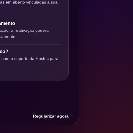
ras em aberto vinculadas à sua
gamento
ção, a reativação poderá
icamente.
uda?
o com o suporte da Hostec para
Regularizar agora