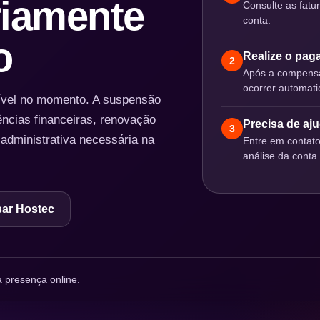
iamente
Consulte as fatu
conta.
o
Realize o pa
2
Após a compensa
ocorrer automat
nível no momento. A suspensão
ências financeiras, renovação
Precisa de aj
3
 administrativa necessária na
Entre em contat
análise da conta.
ar Hostec
 presença online.