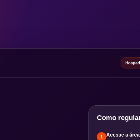
Hospeda
Como regular
Acesse a área 
1