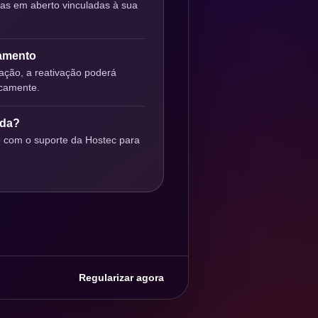
ras em aberto vinculadas à sua
gamento
ção, a reativação poderá
icamente.
uda?
o com o suporte da Hostec para
Regularizar agora