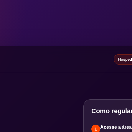
Hospeda
Como regular
Acesse a área 
1