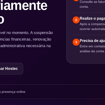
iamente
Consulte as fatu
conta.
o
Realize o pa
2
Após a compensa
ocorrer automat
nível no momento. A suspensão
ências financeiras, renovação
Precisa de aj
3
 administrativa necessária na
Entre em contat
análise da conta.
ar Hostec
 presença online.