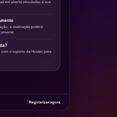
ras em aberto vinculadas à sua
gamento
ção, a reativação poderá
icamente.
uda?
o com o suporte da Hostec para
Regularizar agora