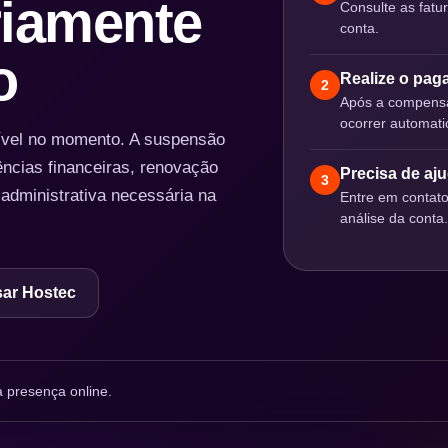
iamente
Consulte as fatu
conta.
o
Realize o pa
2
Após a compensa
ocorrer automat
nível no momento. A suspensão
ências financeiras, renovação
Precisa de aj
3
 administrativa necessária na
Entre em contat
análise da conta.
ar Hostec
 presença online.