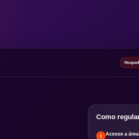
Hospeda
Como regular
Acesse a área 
1