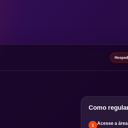
Hospeda
Como regular
Acesse a área 
1