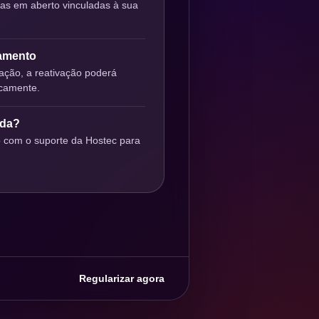
ras em aberto vinculadas à sua
gamento
ção, a reativação poderá
icamente.
uda?
o com o suporte da Hostec para
Regularizar agora