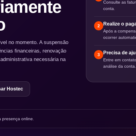
iamente
Consulte as fatu
conta.
o
Realize o pa
2
Após a compensa
ocorrer automat
nível no momento. A suspensão
ências financeiras, renovação
Precisa de aj
3
 administrativa necessária na
Entre em contat
análise da conta.
ar Hostec
 presença online.