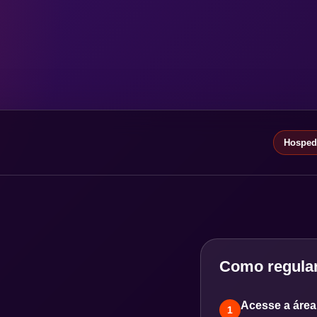
Hospeda
Como regular
Acesse a área 
1