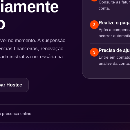
iamente
Consulte as fatu
conta.
o
Realize o pa
2
Após a compensa
ocorrer automat
nível no momento. A suspensão
ências financeiras, renovação
Precisa de aj
3
 administrativa necessária na
Entre em contat
análise da conta.
ar Hostec
 presença online.