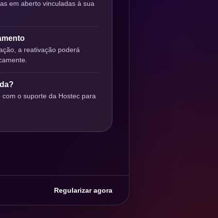
ras em aberto vinculadas à sua
gamento
ção, a reativação poderá
icamente.
uda?
o com o suporte da Hostec para
Regularizar agora