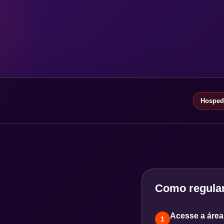
Hospeda
Como regular
Acesse a área 
1