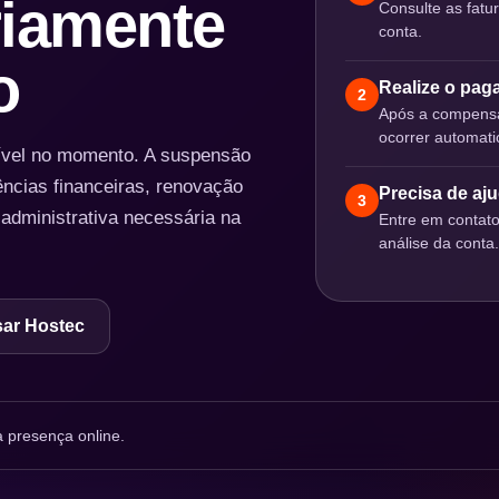
iamente
Consulte as fatu
conta.
o
Realize o pa
2
Após a compensa
ocorrer automat
nível no momento. A suspensão
ências financeiras, renovação
Precisa de aj
3
 administrativa necessária na
Entre em contat
análise da conta.
ar Hostec
 presença online.