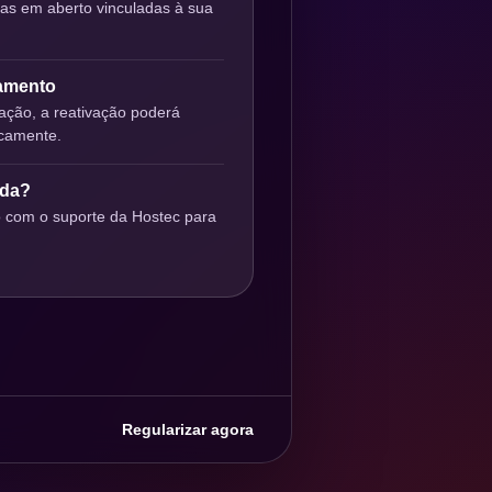
ras em aberto vinculadas à sua
gamento
ção, a reativação poderá
icamente.
uda?
o com o suporte da Hostec para
Regularizar agora