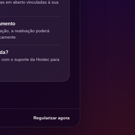
ras em aberto vinculadas à sua
gamento
ção, a reativação poderá
icamente.
uda?
o com o suporte da Hostec para
Regularizar agora