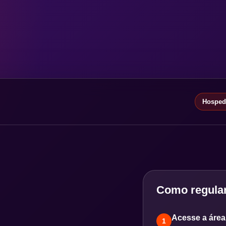
Hospeda
Como regular
Acesse a área 
1