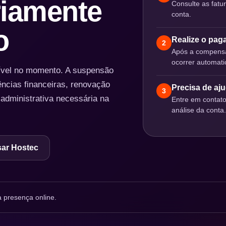
iamente
Consulte as fatu
conta.
o
Realize o pa
2
Após a compensa
ocorrer automat
nível no momento. A suspensão
ências financeiras, renovação
Precisa de aj
3
 administrativa necessária na
Entre em contat
análise da conta.
ar Hostec
 presença online.