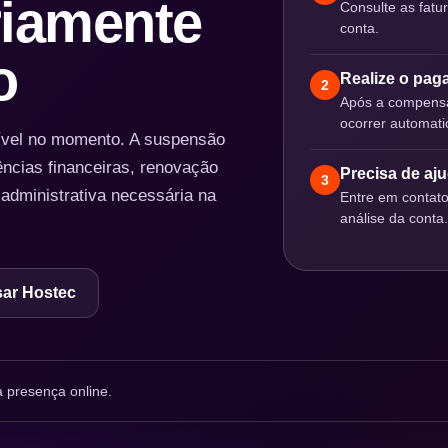
iamente
Consulte as fatu
conta.
o
Realize o pa
2
Após a compensa
ocorrer automat
nível no momento. A suspensão
ências financeiras, renovação
Precisa de aj
3
 administrativa necessária na
Entre em contat
análise da conta.
ar Hostec
 presença online.