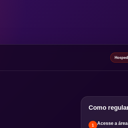
Hospeda
Como regular
Acesse a área 
1