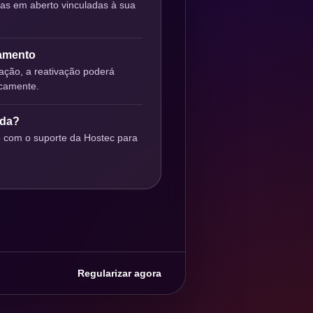
ras em aberto vinculadas à sua
gamento
ção, a reativação poderá
icamente.
uda?
o com o suporte da Hostec para
Regularizar agora