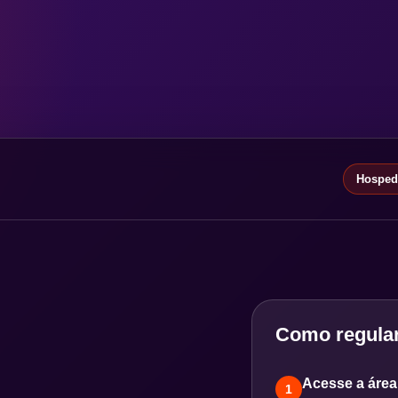
Hospeda
Como regular
Acesse a área 
1