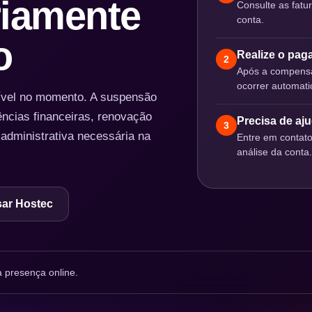
iamente
Consulte as fatu
conta.
o
Realize o pa
2
Após a compensa
ocorrer automat
nível no momento. A suspensão
ências financeiras, renovação
Precisa de aj
3
 administrativa necessária na
Entre em contat
análise da conta.
ar Hostec
 presença online.