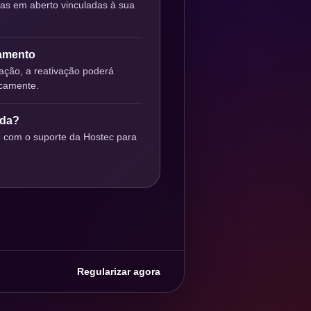
ras em aberto vinculadas à sua
gamento
ção, a reativação poderá
icamente.
uda?
o com o suporte da Hostec para
Regularizar agora