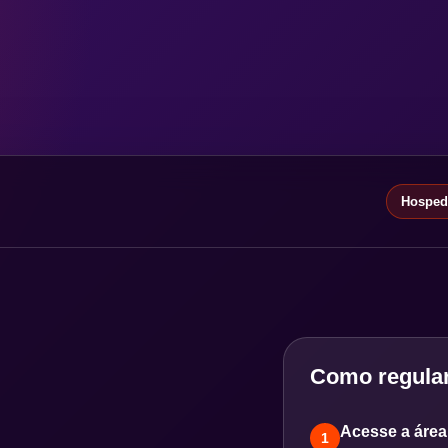
Hospeda
Como regular
Acesse a área 
1