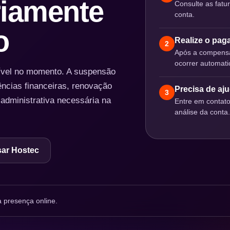
iamente
Consulte as fatu
conta.
o
Realize o pa
2
Após a compensa
ocorrer automat
nível no momento. A suspensão
ências financeiras, renovação
Precisa de aj
3
 administrativa necessária na
Entre em contat
análise da conta.
ar Hostec
 presença online.