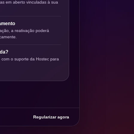
ras em aberto vinculadas à sua
gamento
ção, a reativação poderá
icamente.
uda?
o com o suporte da Hostec para
Regularizar agora