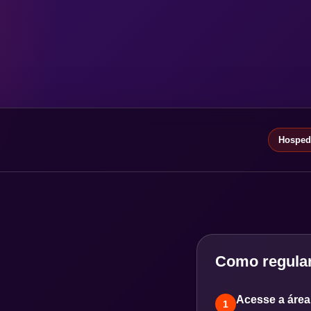
Hospeda
Como regular
Acesse a área 
1