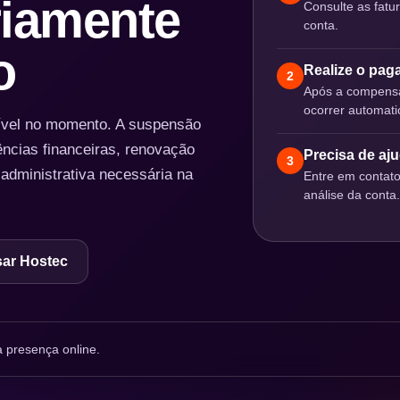
iamente
Consulte as fatu
conta.
o
Realize o pa
2
Após a compensa
ocorrer automat
nível no momento. A suspensão
ências financeiras, renovação
Precisa de aj
3
 administrativa necessária na
Entre em contat
análise da conta.
ar Hostec
 presença online.