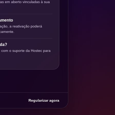
ras em aberto vinculadas à sua
gamento
ção, a reativação poderá
icamente.
uda?
o com o suporte da Hostec para
Regularizar agora