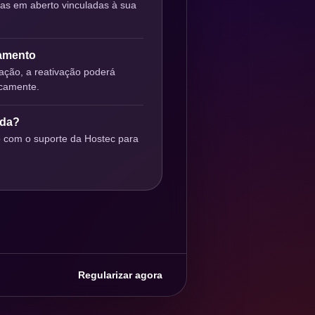
ras em aberto vinculadas à sua
gamento
ção, a reativação poderá
icamente.
uda?
o com o suporte da Hostec para
Regularizar agora