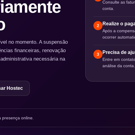
iamente
Consulte as fatu
conta.
o
Realize o pa
2
Após a compensa
ocorrer automat
nível no momento. A suspensão
ências financeiras, renovação
Precisa de aj
3
 administrativa necessária na
Entre em contat
análise da conta.
ar Hostec
 presença online.