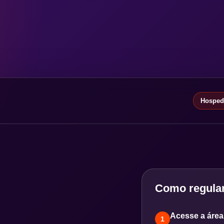
Hospeda
Como regular
Acesse a área 
1