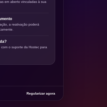
ras em aberto vinculadas à sua
gamento
ção, a reativação poderá
icamente.
uda?
o com o suporte da Hostec para
Regularizar agora