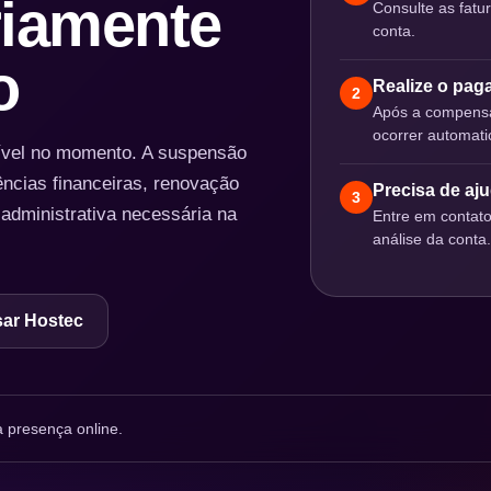
iamente
Consulte as fatu
conta.
o
Realize o pa
2
Após a compensa
ocorrer automat
nível no momento. A suspensão
ências financeiras, renovação
Precisa de aj
3
 administrativa necessária na
Entre em contat
análise da conta.
ar Hostec
 presença online.