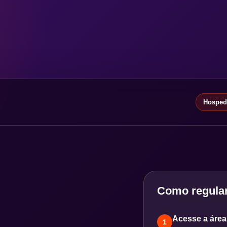
Hospeda
Como regular
Acesse a área 
1