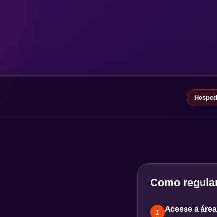
Hospeda
Como regular
Acesse a área 
1