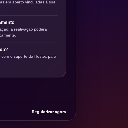
ras em aberto vinculadas à sua
gamento
ção, a reativação poderá
icamente.
uda?
o com o suporte da Hostec para
Regularizar agora