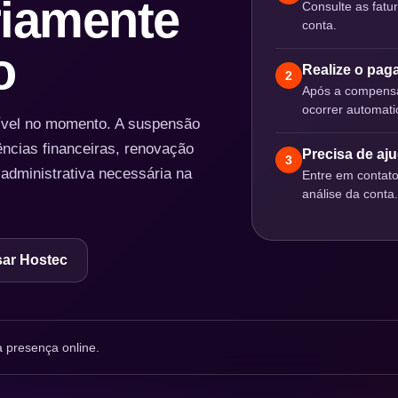
iamente
Consulte as fatu
conta.
o
Realize o pa
2
Após a compensa
ocorrer automat
nível no momento. A suspensão
ências financeiras, renovação
Precisa de aj
3
 administrativa necessária na
Entre em contat
análise da conta.
ar Hostec
 presença online.