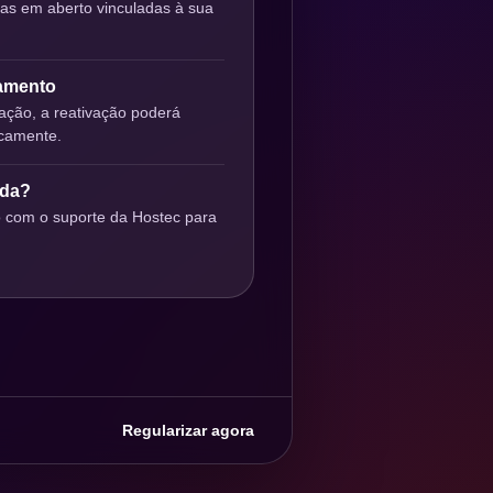
ras em aberto vinculadas à sua
gamento
ção, a reativação poderá
icamente.
uda?
o com o suporte da Hostec para
Regularizar agora