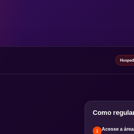
Hospeda
Como regular
Acesse a área 
1