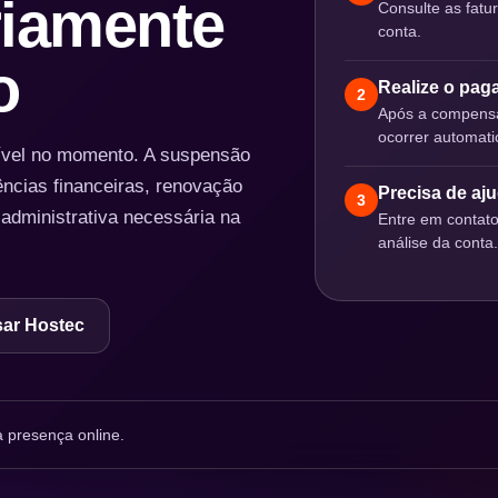
iamente
Consulte as fatu
conta.
o
Realize o pa
2
Após a compensa
ocorrer automat
nível no momento. A suspensão
ências financeiras, renovação
Precisa de aj
3
 administrativa necessária na
Entre em contat
análise da conta.
ar Hostec
 presença online.