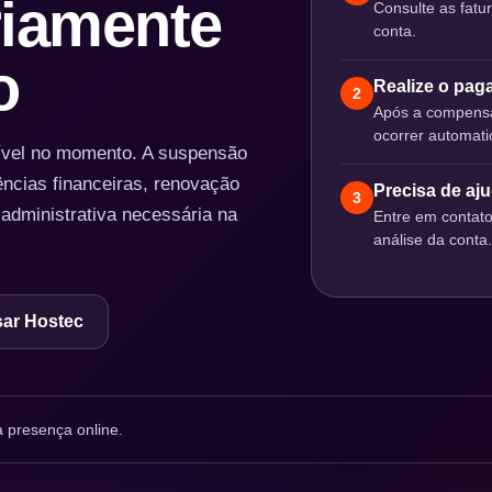
iamente
Consulte as fatu
conta.
o
Realize o pa
2
Após a compensa
ocorrer automat
nível no momento. A suspensão
ências financeiras, renovação
Precisa de aj
3
 administrativa necessária na
Entre em contat
análise da conta.
ar Hostec
 presença online.