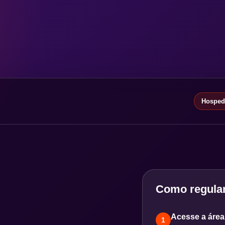
Hospeda
Como regular
Acesse a área 
1