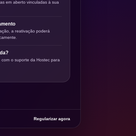
ras em aberto vinculadas à sua
gamento
ção, a reativação poderá
icamente.
uda?
o com o suporte da Hostec para
Regularizar agora