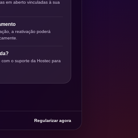
ras em aberto vinculadas à sua
gamento
ção, a reativação poderá
icamente.
uda?
o com o suporte da Hostec para
Regularizar agora