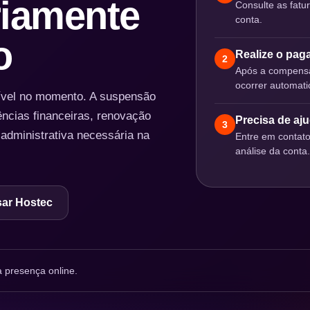
iamente
Consulte as fatu
conta.
o
Realize o pa
2
Após a compensa
ocorrer automat
nível no momento. A suspensão
ências financeiras, renovação
Precisa de aj
3
 administrativa necessária na
Entre em contat
análise da conta.
ar Hostec
 presença online.