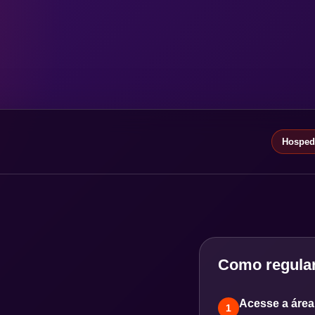
Hospeda
Como regular
Acesse a área 
1